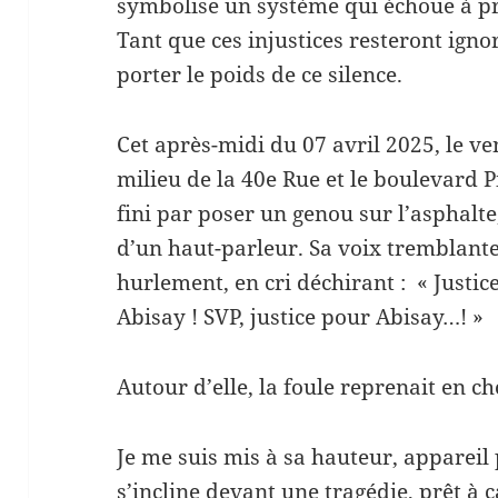
symbolise un système qui échoue à pr
Tant que ces injustices resteront igno
porter le poids de ce silence.
Cet après-midi du 07 avril 2025, le ve
milieu de la 40e Rue et le boulevard P
fini par poser un genou sur l’asphalt
d’un haut-parleur. Sa voix tremblant
hurlement, en cri déchirant : « Justic
Abisay ! SVP, justice pour Abisay…! »
Autour d’elle, la foule reprenait en c
Je me suis mis à sa hauteur, apparei
s’incline devant une tragédie, prêt à c