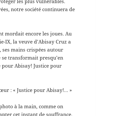
otéger les plus vulnérables.
rées, notre société continuera de
nt mordait encore les joues. Au
ie-IX, la veuve d’Abisay Cruz a
e, ses mains crispées autour
e se transformait presqu’en
e pour Abisay! Justice pour
hœur : « Justice pour Abisay!… »
l photo à la main, comme on
apter cet instant de souffrance,