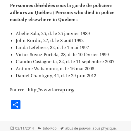
Personnes décédées sous la garde de policiers
ailleurs au Québec / Persons who died in police
custody elsewhere in Quebec :
Abelie Sala, 25, d. le 25 janvier 1989
John Kordic, 27, d. le 8 août 1992
Linda Lefebvre, 32, d. le 1 mai 1997
Victor-Soyuz Portela, 28, d. le 10 février 1999
Claudio Castagnetta, 32, d. le 11 septembre 2007
Antoine Wabanonic, d. le 16 mai 2008
Daniel Chantigny, 44, d. le 29 juin 2012
Source : http://www.lacrap.org/
S
h
a
Posted
Categories
Tags
03/11/2014
Info-Pop
abus de pouvoir
,
abus physique
,