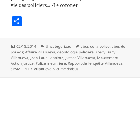
vie des policiers.» -Le coroner
S
h
a
Posted
Categories
Tags
02/18/2014
Uncategorized
abus de la police
,
abus de
re
on
pouvoir
,
Affaire villanueva
,
déontologie policiere
,
Fredy Dany
Villanueva
,
Jean-Loup Lapointe
,
Justice Villanueva
,
Mouvement
Action Justice
,
Police meurtriere
,
Rapport de l'enquête Villanueva
,
SPVM FREDY Villanueva
,
victime d'abus