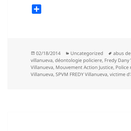
S
h
a
re
Posted
Categories
Tags
02/18/2014
Uncategorized
abus de 
on
villanueva
,
déontologie policiere
,
Fredy Dany 
Villanueva
,
Mouvement Action Justice
,
Police
Villanueva
,
SPVM FREDY Villanueva
,
victime d