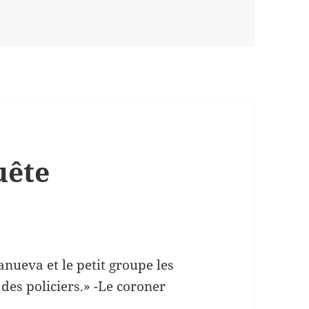
decrease
volume.
uête
nueva et le petit groupe les
 des policiers.» -Le coroner