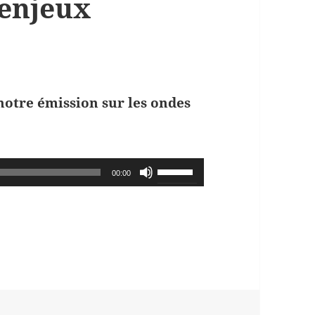
 enjeux
notre émission sur les ondes
Use
00:00
Up/Down
Arrow
keys
to
increase
or