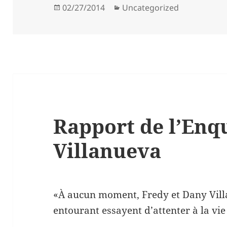
Posted
Categories
02/27/2014
Uncategorized
on
Rapport de l’Enq
Villanueva
«À aucun moment, Fredy et Dany Villa
entourant essayent d’attenter à la vie