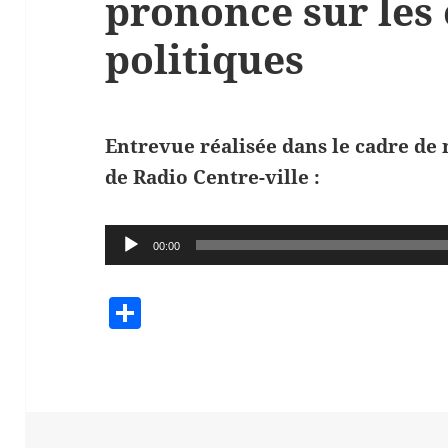
prononce sur les
politiques
Entrevue réalisée dans le cadre de 
de Radio Centre-ville :
Audio
00:00
Player
S
h
a
re