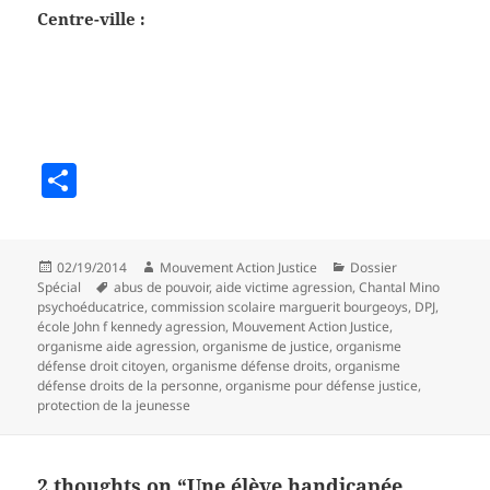
Centre-ville :
S
h
a
Posted
Author
Categories
02/19/2014
Mouvement Action Justice
Dossier
re
on
Tags
Spécial
abus de pouvoir
,
aide victime agression
,
Chantal Mino
psychoéducatrice
,
commission scolaire marguerit bourgeoys
,
DPJ
,
école John f kennedy agression
,
Mouvement Action Justice
,
organisme aide agression
,
organisme de justice
,
organisme
défense droit citoyen
,
organisme défense droits
,
organisme
défense droits de la personne
,
organisme pour défense justice
,
protection de la jeunesse
2 thoughts on “Une élève handicapée