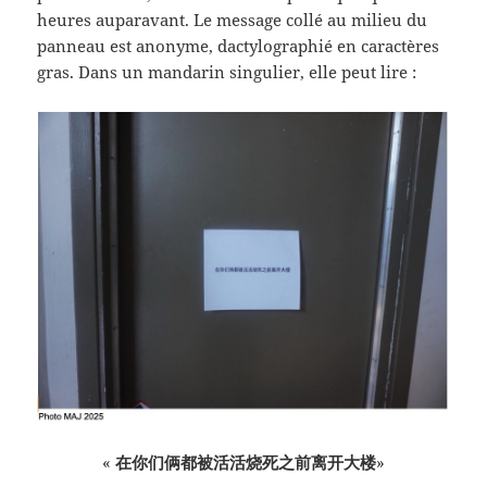
heures auparavant. Le message collé au milieu du
panneau est anonyme, dactylographié en caractères
gras. Dans un mandarin singulier, elle peut lire :
«
在你
们俩
都被活活
烧
死之前离开大楼
»