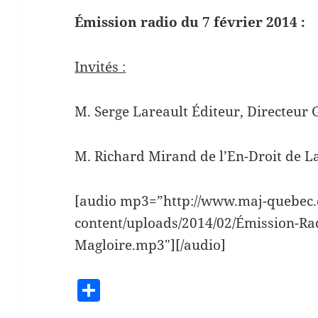
Émission radio du 7 février 2014 :
Invités :
M. Serge Lareault Éditeur, Directeur G
M.
Richard Mirand de l’En-Droit de 
[audio
m
p3=”h
ttp://www.maj-quebec
content/uploads/2014/02/Émission-Ra
Magloire.mp3″][/audio]
S
h