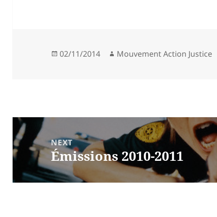
a
re
Posted
Author
02/11/2014
Mouvement Action Justice
on
Post
navigation
NEXT
Émissions 2010-2011
Next
post: